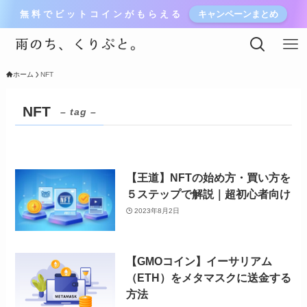
無 料 で ビ ッ ト コ イ ン が も ら え る
キャンペーンまとめ
ホーム
NFT
NFT
– tag –
【王道】NFTの始め方・買い方を
５ステップで解説｜超初心者向け
2023年8月2日
【GMOコイン】イーサリアム
（ETH）をメタマスクに送金する
方法