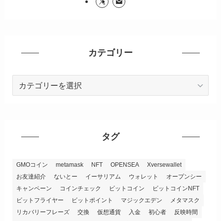
カテゴリー
カ
テ
ゴ
リ
ー
タグ
GMOコイン
metamask
NFT
OPENSEA
Xversewallet
お友達紹介
ないとー
イーサリアム
ウォレット
オープンシー
キャンペーン
コインチェック
ビットコイン
ビットコインNFT
ビットフライヤー
ビットポイント
マジックエデン
メタマスク
リカバリーフレーズ
交換
仮想通貨
入金
初心者
反映時間