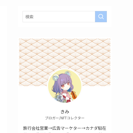
きみ
ブロガー/NFTコレクター
旅行会社営業→広告マーケター→カナダ駐在