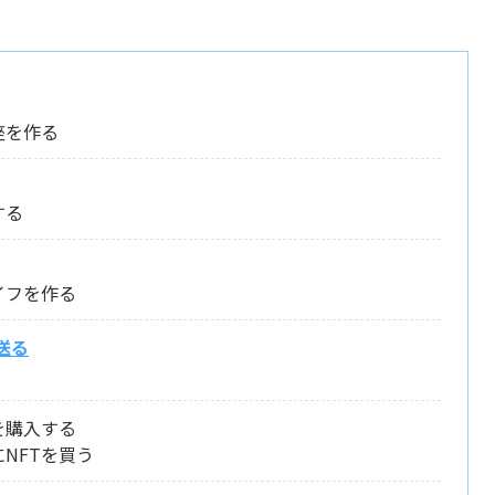
座を作る
する
イフを作る
送る
を購入する
NFTを買う