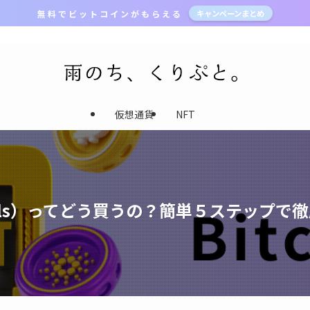
無 料 で ビ ッ ト コ イ ン が も ら え る
キャンペーンまとめ
仮想通貨
NFT
nals）ってどう買うの？簡単５ステップ