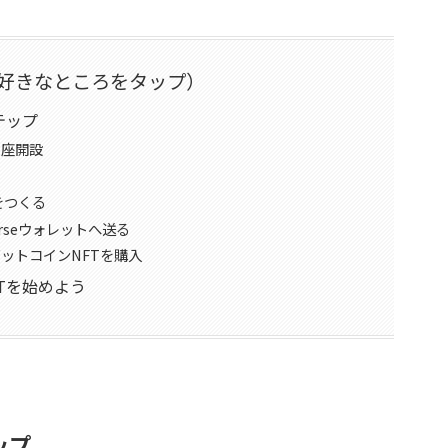
好きなところをタップ）
テップ
口座開設
う
トをつくる
erseウォレットへ送る
ビットコインNFTを購入
Tを始めよう
ップ