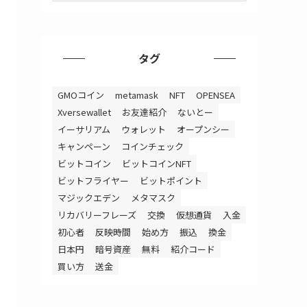
ゴ
リ
ー
タグ
GMOコイン
metamask
NFT
OPENSEA
Xversewallet
お友達紹介
ないとー
イーサリアム
ウォレット
オープンシー
キャンペーン
コインチェック
ビットコイン
ビットコインNFT
ビットフライヤー
ビットポイント
マジックエデン
メタマスク
リカバリーフレーズ
交換
仮想通貨
入金
初心者
反映時間
始め方
振込
換金
日本円
暗号資産
無料
紹介コード
買い方
送金