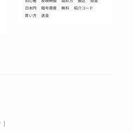
初心者
反映時間
始め方
振込
換金
日本円
暗号資産
無料
紹介コード
買い方
送金
す