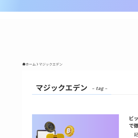
ホーム
マジックエデン
マジックエデン
– tag –
ビッ
で
記事