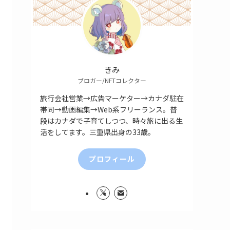
きみ
ブロガー/NFTコレクター
旅行会社営業→広告マーケター→カナダ駐在
帯同→動画編集→Web系フリーランス。普
段はカナダで子育てしつつ、時々旅に出る生
活をしてます。三重県出身の33歳。
プロフィール