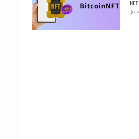
NFT（
20