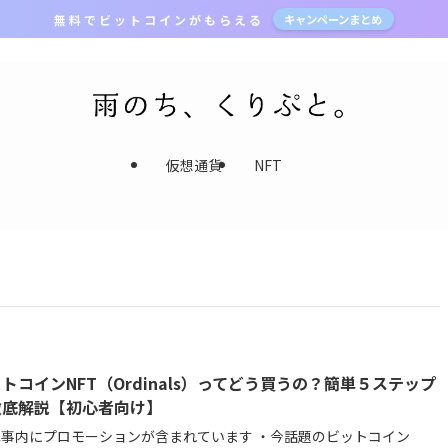
無 料 で ビ ッ ト コ イ ン が も ら え る
キャンペーンまとめ
仮想通貨
NFT
トコインNFT（Ordinals）ってどう買うの？簡単５ステップ
徹底解説【初心者向け】
内にプロモーションが含まれています ・今話題のビットコイン