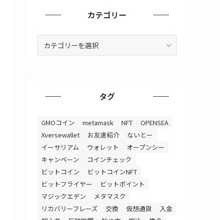
カテゴリー
カ
テ
ゴ
リ
ー
タグ
GMOコイン
metamask
NFT
OPENSEA
Xversewallet
お友達紹介
ないとー
イーサリアム
ウォレット
オープンシー
キャンペーン
コインチェック
ビットコイン
ビットコインNFT
ビットフライヤー
ビットポイント
マジックエデン
メタマスク
リカバリーフレーズ
交換
仮想通貨
入金